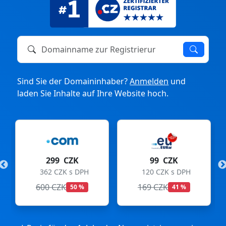
Domainname zur Registrierung oder zum Transfer
Sind Sie der Domaininhaber?
Anmelden
und
laden Sie Inhalte auf Ihre Website hoch.
K
99 CZK
275 CZK
DPH
120 CZK s DPH
333 CZK s DPH
169 CZK
299 CZK
 %
41 %
8 %