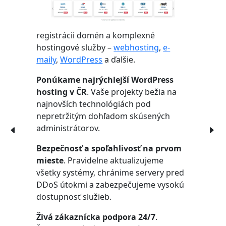
registrácii domén a komplexné
hostingové služby –
webhosting
,
e-
maily
,
WordPress
a ďalšie.
Ponúkame najrýchlejší WordPress
hosting v ČR
. Vaše projekty bežia na
najnovších technológiách pod
nepretržitým dohľadom skúsených
administrátorov.
Bezpečnosť a spoľahlivosť na prvom
mieste
. Pravidelne aktualizujeme
všetky systémy, chránime servery pred
DDoS útokmi a zabezpečujeme vysokú
dostupnosť služieb.
Živá zákaznícka podpora 24/7
.