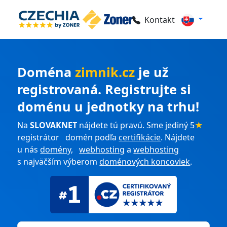
Kontakt
Doména
zimnik.cz
je už
registrovaná. Registrujte si
doménu u jednotky na trhu!
Na
SLOVAKNET
nájdete tú pravú. Sme jediný 5
★
registrátor domén podľa
certifikácie
. Nájdete
u nás
domény
,
webhosting
a
webhosting
s najväčším výberom
doménových koncoviek
.